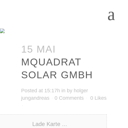
15 MAI
MQUADRAT
SOLAR GMBH
Posted at 15:17h
in
by
holger
jungandreas
0 Comments
0
Likes
Lade Karte ...