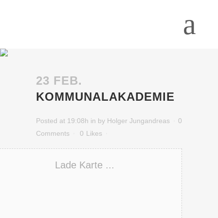
23 FEB.
KOMMUNALAKADEMIE
Posted at 19:08h
in
by
Holger Jungandreas
0
Comments
0
Likes
Lade Karte ...