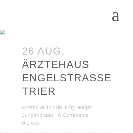
26 AUG.
ÄRZTEHAUS
ENGELSTRASSE T
RIER
Posted at 11:13h
in
by
Holger
Jungandreas
0 Comments
0
Likes